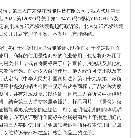
权局，第三人广东樱花智能科技有限公司，我方代理第三
5]第120876号关于第1294550号“樱花YINGHUA及
决定,向北京知识产权法院提起行政诉讼。北京知识产权法院
21日公开开庭审理了本案。本案现已审理终结。
的焦点在于在案证据是否能够证明诉争商标于指定期间在
使用。商标的使用是指商标的商业使用，包括将商标用于
交易文书上，或者将商标用于广告宣传、展览以及其他的
来源的行为。商标权人自行使用、他人经许可使用以及其
可认定为《中华人民共和国商标法》第四十九条第二款所
程序中提交的销售合同中显示有诉争商标，产品名称为樱
期间，并有对应发票加以佐证，且第三人在诉讼中提供银
强，结合第三人提交的展会照片、样品照片、《居舍》杂
证据能够形成完整的证据链，可以证明指定期间内体现诉
流通，亦可以证明诉争商标在金属锁商品上于指定期间内
因第三人实际使用商品金属锁与诉争商标核定使用商品属
可以维持诉争商标在全部核定商品上的注册。